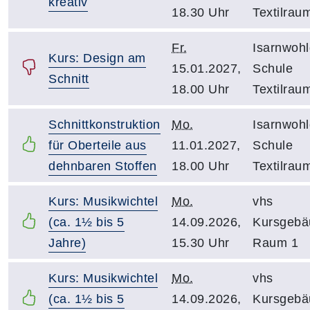
kreativ
18.30 Uhr
Textilrau
Fr.
Isarnwohl
Kurs: Design am
15.01.2027,
Schule
Schnitt
18.00 Uhr
Textilrau
Schnittkonstruktion
Mo.
Isarnwohl
für Oberteile aus
11.01.2027,
Schule
dehnbaren Stoffen
18.00 Uhr
Textilrau
Kurs: Musikwichtel
Mo.
vhs
(ca. 1½ bis 5
14.09.2026,
Kursgebä
Jahre)
15.30 Uhr
Raum 1
Kurs: Musikwichtel
Mo.
vhs
(ca. 1½ bis 5
14.09.2026,
Kursgebä