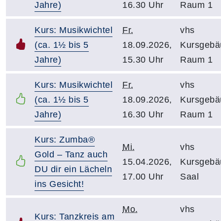
Jahre)
16.30 Uhr
Raum 1
Kurs: Musikwichtel
Fr.
vhs
(ca. 1½ bis 5
18.09.2026,
Kursgebä
Jahre)
15.30 Uhr
Raum 1
Kurs: Musikwichtel
Fr.
vhs
(ca. 1½ bis 5
18.09.2026,
Kursgebä
Jahre)
16.30 Uhr
Raum 1
Kurs: Zumba®
Mi.
vhs
Gold – Tanz auch
15.04.2026,
Kursgebä
DU dir ein Lächeln
17.00 Uhr
Saal
ins Gesicht!
Mo.
vhs
Kurs: Tanzkreis am