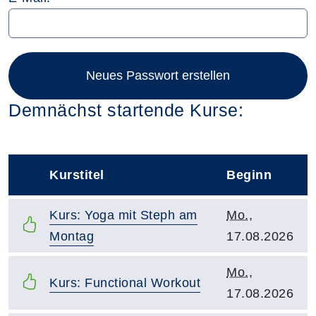
Neues Passwort erstellen
Demnächst startende Kurse:
Kurstitel
Beginn
–
Kurstitel:
Kursbeginn:
Kurs: Yoga mit Steph am
Mo.
,
Montag
17.08.2026
Kursbeginn:
Mo.
,
Kurstitel:
Kurs: Functional Workout
17.08.2026